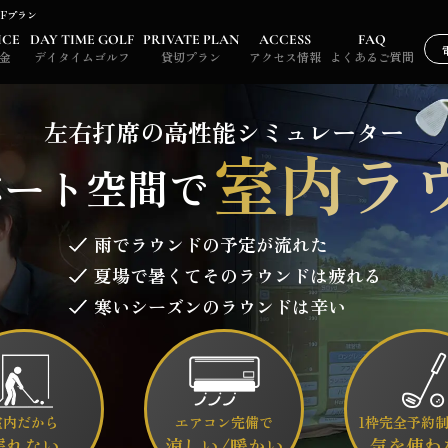
LFプラン
ICE
DAY TIME GOLF
PRIVATE PLAN
ACCESS
FAQ
金
デイタイムゴルフ
貸切プラン
アクセス情報
よくあるご質問
左右打席の高性能シミュレーター
室内ラ
ベート空間で
雨でラウンドの予定が流れた
夏場で暑くてそのラウンドは疲れる
寒いシーズンのラウンドは辛い
室内だから
エアコン完備で
1枠完全予約
濡れない
涼しい/暖かい
気を使わ