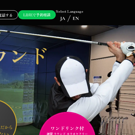
Select Language
LINEで予約相談
電話する
JA
EN
ウンド
制だから
ワンドリンク付
ない
練習 ラウンド カラオケフリー