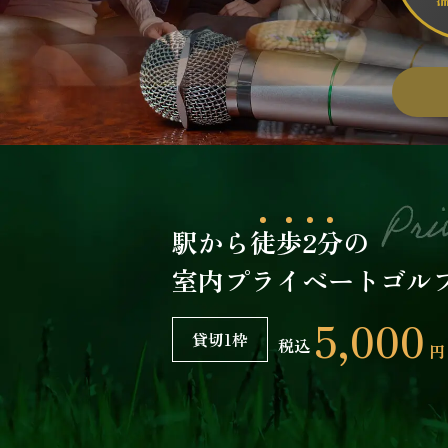
駅から
徒
歩
2
分
の
室内プライベートゴル
5,000
貸切1枠
税込
円