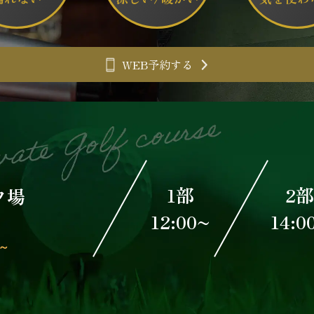
WEB予約する
1部
2
フ場
12:00~
14:0
～