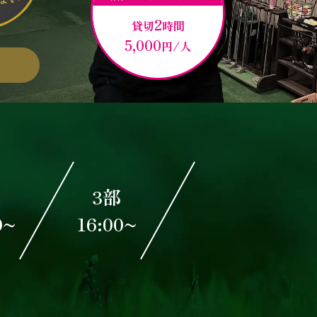
2
貸切
時間
5,000
円/人
部
3部
0~
16:00~