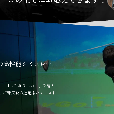
の高性能シミュレー
oyGolf Smart+」を導入
。打球反映の遅延もなく、スト