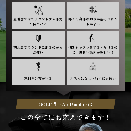
夏場暑すぎてラウンドする体力
寒くて身体の動きが悪くラウン
が持たない
ドが辛い
初心者でラウンドに出るのがま
個別レッスンをする・受けるの
だ怖い
に丁度良い場所が欲しい！
左利きの方がいる
打ちっぱなしへ行くにも遠い
GOLF & BAR Buddiesは
この全てにお応えできます！