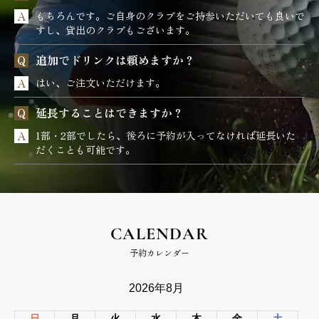
もちろんです。ご自身のクラブをご持参いただいても良いで
すし、貸出のクラブもございます。
追加でドリンクは頼めますか？
はい、ご注文いただけます。
延長することはできますか？
1部・2部でしたら、後ろに予約が入ってなければ延長いた
だくことも可能です。
CALENDAR
予約カレンダー
2026年8月
日
月
火
水
木
金
土