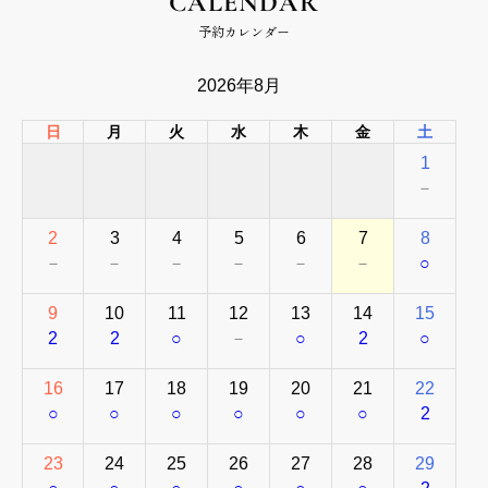
CALENDAR
予約カレンダー
2026年8月
日
月
火
水
木
金
土
1
－
2
3
4
5
6
7
8
－
－
－
－
－
－
○
9
10
11
12
13
14
15
2
2
○
－
○
2
○
16
17
18
19
20
21
22
○
○
○
○
○
○
2
23
24
25
26
27
28
29