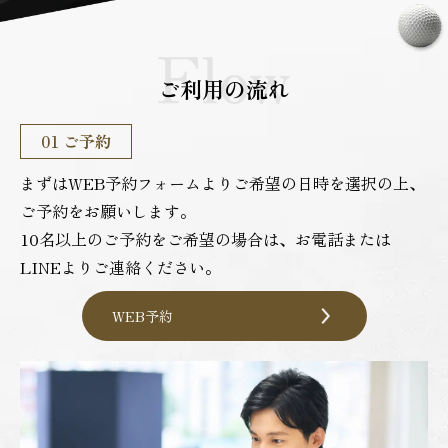
ご利用の流れ
01 ご予約
02 ご来店
03 お支払い
まずはWEB予約フォームよりご希望の日時を選択の上、
ご予約の日・時間になりましたらご来店ください。
退店時のご精算となります。
ご予約をお願いします。
スタッフ一同心よりお待ち申し上げております。
※決済は現金、下記カードブランドやQRコード決済をご利用い
10名以上のご予約をご希望の場合は、お電話または
※建物形状が少し特殊なので、事前に入店方法のご確認をお願い
ただけます。
LINEよりご連絡ください。
します。
WEB予約
アクセス情報