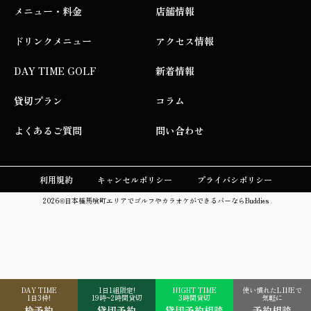
メニュー・料金
店舗情報
ドリンクメニュー
アクセス情報
DAY TIME GOLF
新着情報
貸切プラン
コラム
よくあるご質問
問い合わせ
利用規約
キャンセルポリシー
プライバシポリシー
2026©
日本橋馬喰町エリアでゴルフやカラオケができるバーならBuddies
DAY TIME
1日1組限定!
NIGHT TIME
使い慣れたLINEで
1日3枠!
19時~2時間貸切
3時間貸切
気軽に
枠予約
貸切予約
貸切予約相談
予約相談