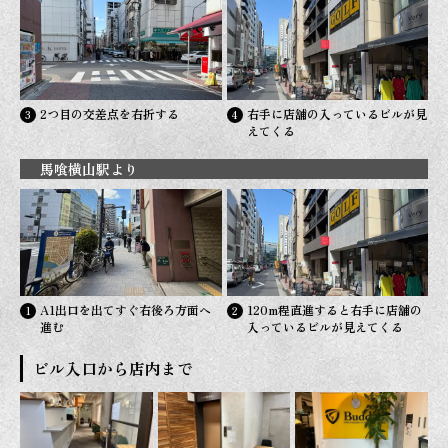
2つ目の交差点を右折する
右手に店舗の入っているビルが見
えてくる
馬喰横山駅より
A1出口を出てすぐ右後ろ方面へ
120m程直進すると右手に店舗の
進む
入っているビルが見えてくる
ビル入口から店内まで