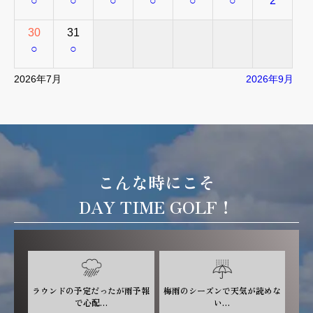
○
○
○
○
○
○
2
30
31
○
○
2026年7月
2026年9月
こんな時にこそ
DAY TIME GOLF！
ラウンドの予定だったが雨予報
梅雨のシーズンで天気が読めな
で心配…
い…