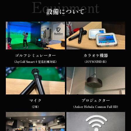
設備について
ゴルフシミュレーター
カラオケ機器
（JoyGolf Smart+左右打席対応）
（JOYSOUND fR）
マイク
プロジェクター
（2本）
（Anker Nebula Cosmos Full HD）