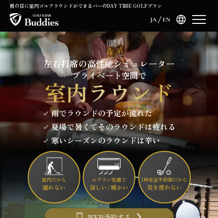
雨の日に室内ゴルフラウンドができるバーのDAY TIME GOLFプラン
JA
EN
左右打席の高性能シミュレーター
プライベート空間で
室内ラウンド
雨でラウンドの予定が流れた
夏場で暑くてそのラウンドは疲れる
寒いシーズンのラウンドは辛い
室内だから
エアコン完備で
1枠完全予約制だから
濡れない
涼しい/暖かい
気を使わない
WEB予約する