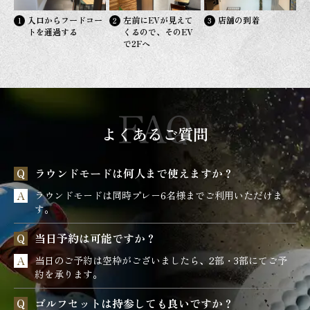
入口からフードコー
左前にEVが見えて
店舗の到着
トを通過する
くるので、そのEV
で2Fへ
よくあるご質問
ラウンドモードは何人まで使えますか？
ラウンドモードは同時プレー6名様までご利用いただけま
す。
当日予約は可能ですか？
当日のご予約は空枠がございましたら、2部・3部にてご予
約を承ります。
ゴルフセットは持参しても良いですか？