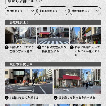
駅から店舗ビルまで
馬喰町駅より
東日本橋駅より
馬喰横山駅より
馬喰町駅より
3番出口を出てすぐ
2つ目の交差点を横
右手に店舗の入って
左後ろ方面へ進む
断後左折する
いるビルが見えてく
る
東日本橋駅より
B4出口を出て左折する
突き当りを斜め右方向へ進む