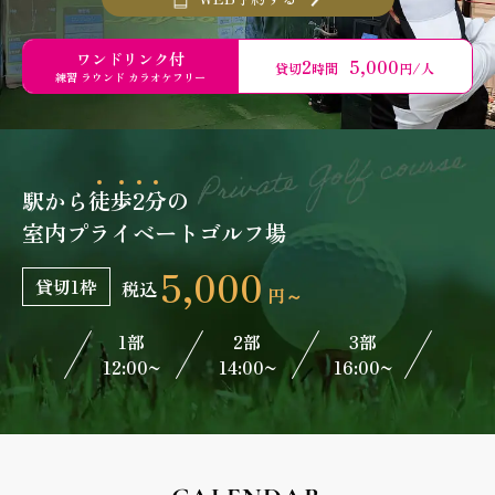
ワンドリンク付
2
5,000
貸切
時間
円/人
練習 ラウンド カラオケフリー
駅から
徒
歩
2
分
の
室内プライベートゴルフ場
5,000
貸切1枠
税込
円～
1部
2部
3部
12:00~
14:00~
16:00~