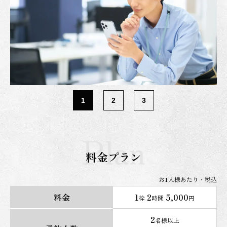
1
2
3
料金プラン
お1人様あたり・税込
料金
1
2
5,000
枠
時間
円
2
名様以上