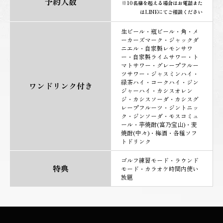
予約人数
※10名様を超える場合はお電話また
はLINEにてご相談ください
生ビール・瓶ビール・角・メ
ーカーズマーク・ジャックダ
ニエル・自家製レモンサワ
ー・自家製ライムサワー・ト
マトサワー・グレープフルー
ツサワー・ジャスミンハイ・
緑茶ハイ・コークハイ・ジン
ワンドリンク付き
ジャーハイ・カシスオレン
ジ・カシスソーダ・カシスグ
レープフルーツ・ジントニッ
ク・ジンソーダ・モスコミュ
ール・芋焼酎(富乃宝山)・麦
焼酎(中々)・梅酒・各種ソフ
トドリンク
ゴルフ練習モード・ラウンド
特典
モード・カラオケ時間内使い
放題