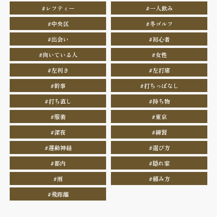
#レフティー
#一人飲み
#中央区
#冬ゴルフ
#出会い
#初心者
#向いている人
#女性
#左利き
#左打席
#幹事
#打ちっぱなし
#打ち直し
#持ち物
#服装
#東京
#深夜
#練習
#運動神経
#選び方
#都内
#隠れ家
#雨
#頼み方
#飛距離