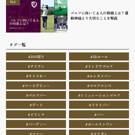
No1
ゴルフに向いてる人の特徴とは？運
動神経より大切なことを解説
タグ一覧
#100切り
#18ホール
#アイアン
#インドアゴルフ
#ウイスキー
#エンタメバー
#コースデビュー
#ゴルフコンペ
#ゴルフバー
#シミュレーションゴルフ
#デート
#ドライバー
#ドリンク
#バー
#バーディー
#ホールインワン
#マナー
#マリガン