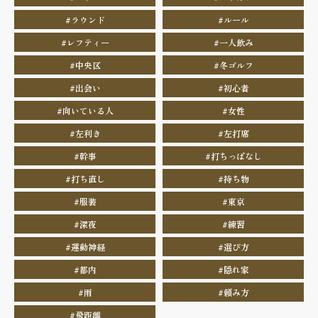
#ラウンド
#ルール
#レフティー
#一人飲み
#中央区
#冬ゴルフ
#出会い
#初心者
#向いている人
#女性
#左利き
#左打席
#幹事
#打ちっぱなし
#打ち直し
#持ち物
#服装
#東京
#深夜
#練習
#運動神経
#選び方
#都内
#隠れ家
#雨
#頼み方
#飛距離