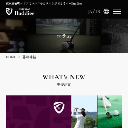
東京馬喰町エリアでゴルフやカラオケができるバーBuddies
JA
EN
コラム
HOME
運動神経
WHAT’s NEW
新着記事