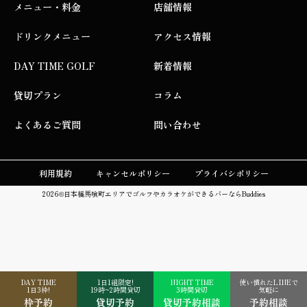
メニュー・料金
店舗情報
ドリンクメニュー
アクセス情報
DAY TIME GOLF
新着情報
貸切プラン
コラム
よくあるご質問
問い合わせ
利用規約
キャンセルポリシー
プライバシポリシー
2026©
日本橋馬喰町エリアでゴルフやカラオケができるバーならBuddies
DAY TIME
1日1組限定!
NIGHT TIME
使い慣れたLINEで
1日3枠!
19時~2時間貸切
3時間貸切
気軽に
枠予約
貸切予約
貸切予約相談
予約相談