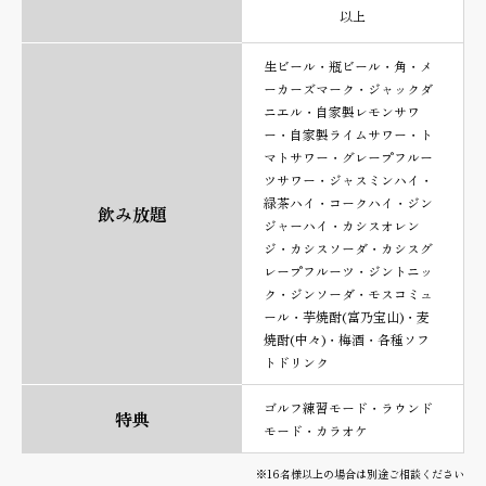
以上
生ビール・瓶ビール・角・メ
ーカーズマーク・ジャックダ
ニエル・自家製レモンサワ
ー・自家製ライムサワー・ト
マトサワー・グレープフルー
ツサワー・ジャスミンハイ・
緑茶ハイ・コークハイ・ジン
飲み放題
ジャーハイ・カシスオレン
ジ・カシスソーダ・カシスグ
レープフルーツ・ジントニッ
ク・ジンソーダ・モスコミュ
ール・芋焼酎(富乃宝山)・麦
焼酎(中々)・梅酒・各種ソフ
トドリンク
ゴルフ練習モード・ラウンド
特典
モード・カラオケ
※16名様以上の場合は別途ご相談ください