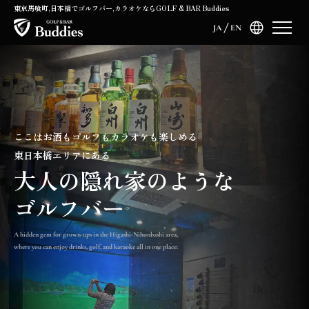
東京馬喰町,日本橋でゴルフバー,カラオケならGOLF & BAR Buddies
JA
EN
ここはお酒もゴルフもカラオケも楽しめる
東日本橋エリアにある
大人の隠れ家のような
ゴルフバー
A hidden gem for grown-ups in the Higashi-Nihonbashi area,
where you can enjoy drinks, golf, and karaoke all in one place.