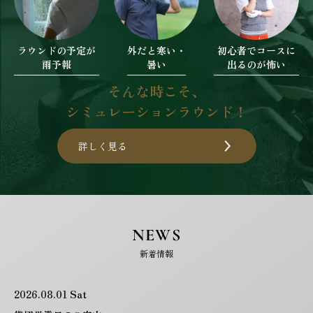
ラウンドの予定が
外だと寒い・
初心者でコースに
雨予報
暑い
出るのが怖い
そんな時こそ、
シミュレーションラウンド！
詳しく見る
NEWS
新着情報
2026.08.01 Sat