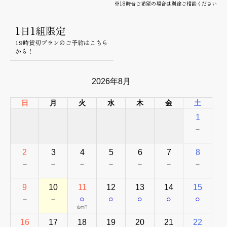
※18時台ご希望の場合は別途ご相談ください
1日1組限定
19時貸切プランのご予約はこちら
から！
2026年8月
日
月
火
水
木
金
土
1
－
2
3
4
5
6
7
8
－
－
－
－
－
－
－
9
10
11
12
13
14
15
－
－
○
○
○
○
○
山の日
16
17
18
19
20
21
22