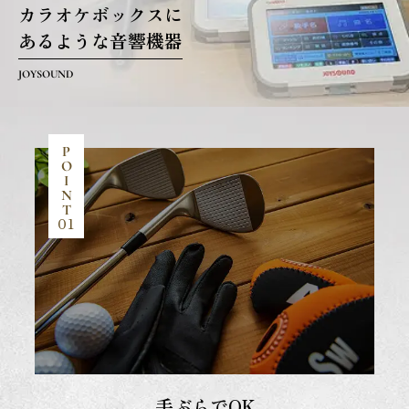
カラオケボックスに
あるような音響機器
JOYSOUND
P
O
I
N
T
01
手ぶらでOK