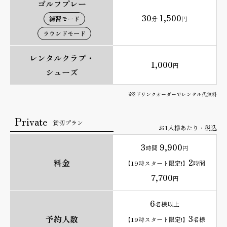
ゴルフプレー
30
1,500
練習モード
分
円
ラウンドモード
レンタルクラブ・
1,000
円
シューズ
※2ドリンクオーダーでレンタル代無料
Private
貸切プラン
お1人様あたり・税込
3
9,900
時間
円
2
料金
【19時スタート限定!】
時間
7,700
円
6
名様以上
3
予約人数
【19時スタート限定!】
名様