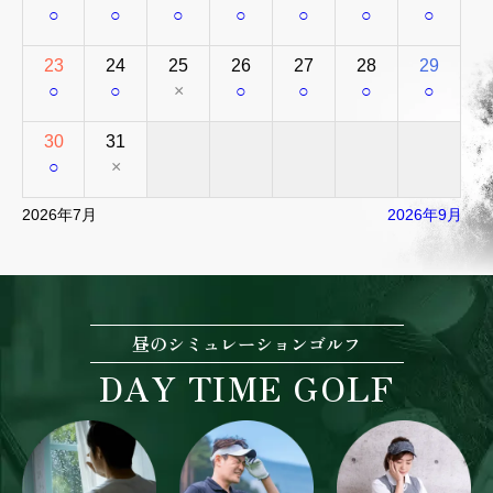
○
○
○
○
○
○
○
23
24
25
26
27
28
29
○
○
×
○
○
○
○
30
31
○
×
2026年7月
2026年9月
昼のシミュレーションゴルフ
DAY TIME GOLF