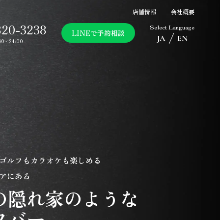
店舗情報
会社概要
820-3238
Select Language
LINEで予約相談
JA
EN
30～24:00
ゴルフもカラオケも楽しめる
アにある
の隠れ家のような
フバー