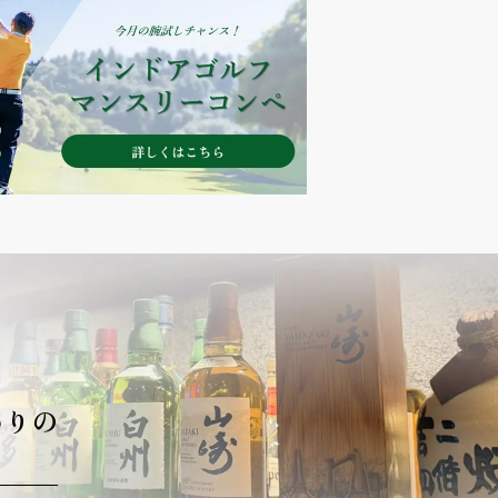
わりの
々