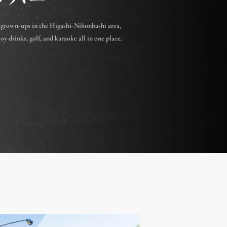
 grown-ups in the Higashi-Nihonbashi area,
y drinks, golf, and karaoke all in one place.