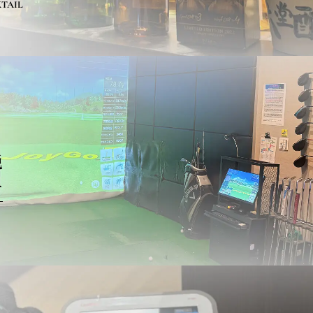
TAIL
鋭
ー