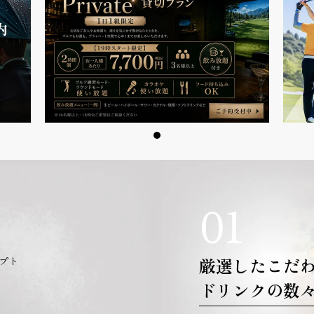
01
厳選したこだ
プト
ドリンクの数