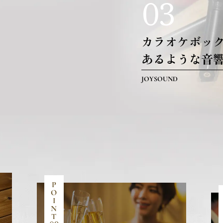
03
カラオケボッ
あるような音
JOYSOUND
P
O
I
N
T