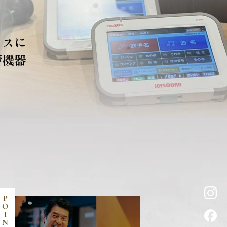
クスに
響機器
P
O
I
N