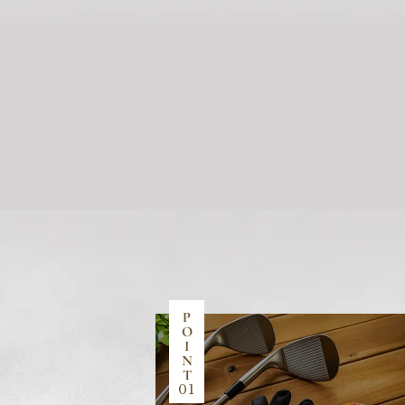
P
O
I
N
T
01