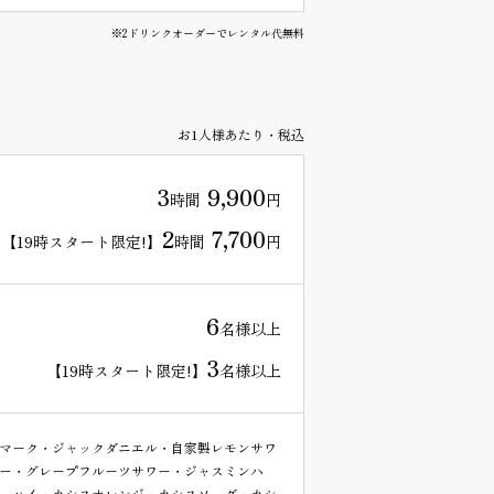
※2ドリンクオーダーでレンタル代無料
お1人様あたり・税込
3
9,900
時間
円
2
7,700
【19時スタート限定!】
時間
円
6
名様以上
3
【19時スタート限定!】
名様以上
マーク・ジャックダニエル・自家製レモンサワ
ー・グレープフルーツサワー・ジャスミンハ
ーハイ・カシスオレンジ・カシスソーダ・カシ