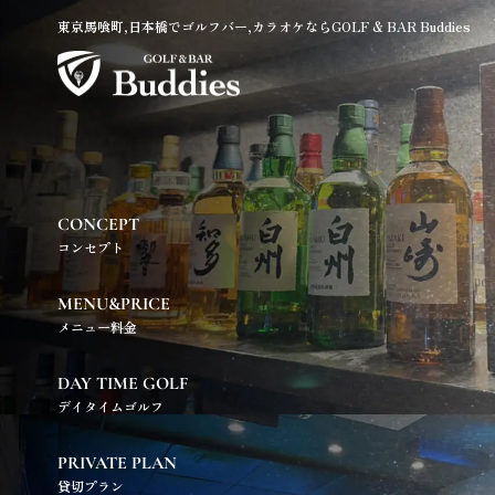
東京馬喰町,日本橋でゴルフバー,カラオケならGOLF & BAR Buddies
CONCEPT
コンセプト
MENU&PRICE
メニュー料金
DAY TIME GOLF
デイタイムゴルフ
PRIVATE PLAN
貸切プラン