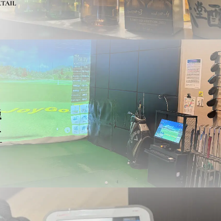
TAIL
鋭
ー