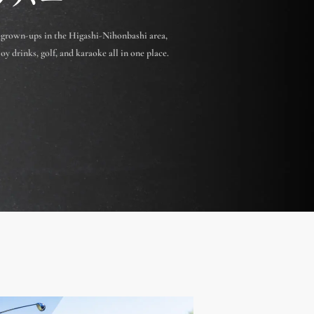
 grown-ups in the Higashi-Nihonbashi area,
y drinks, golf, and karaoke all in one place.