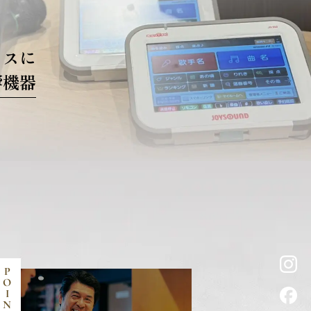
クスに
響機器
P
O
I
N