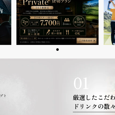
01
厳選したこだ
プト
ドリンクの数