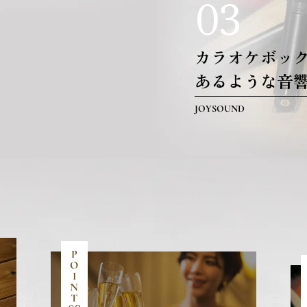
03
カラオケボッ
あるような音
JOYSOUND
P
O
I
N
T