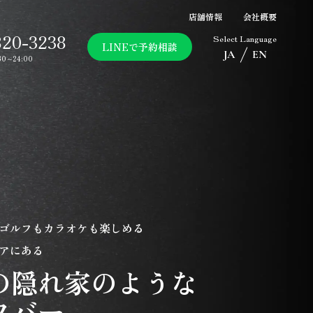
店舗情報
会社概要
820-3238
Select Language
LINEで予約相談
JA
EN
30～24:00
ゴルフもカラオケも楽しめる
アにある
の隠れ家のような
フバー