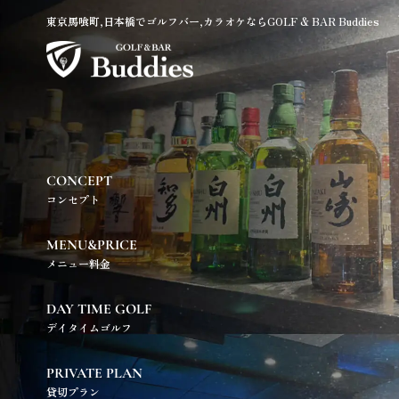
東京馬喰町,日本橋でゴルフバー,カラオケならGOLF & BAR Buddies
CONCEPT
コンセプト
MENU&PRICE
メニュー料金
DAY TIME GOLF
デイタイムゴルフ
PRIVATE PLAN
貸切プラン