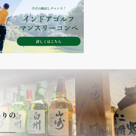
わりの
々