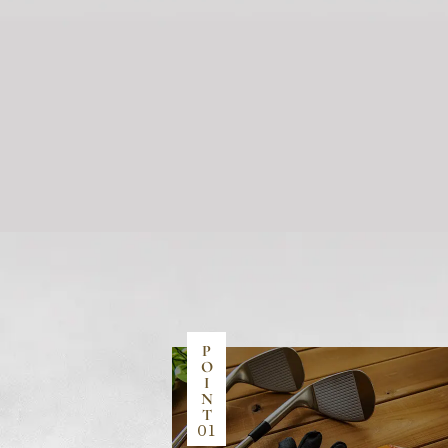
P
O
I
N
T
01