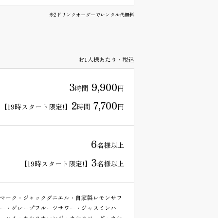
※2ドリンクオーダーでレンタル代無料
お1人様あたり・税込
3
9,900
時間
円
2
7,700
【19時スタート限定!】
時間
円
6
名様以上
3
【19時スタート限定!】
名様以上
マーク・ジャックダニエル・自家製レモンサワ
ー・グレープフルーツサワー・ジャスミンハ
ーハイ・カシスオレンジ・カシスソーダ・カシ