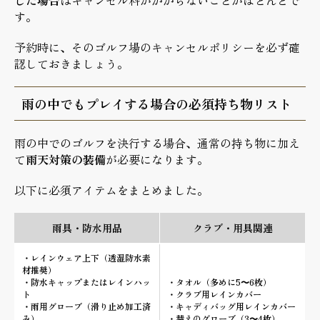
す。
予約時に、そのゴルフ場のキャンセルポリシーを必ず確
認しておきましょう。
雨の中でもプレイする場合の必須持ち物リスト
雨の中でのゴルフを決行する場合、通常の持ち物に加え
て
雨天対策の装備
が必要になります。
以下に必須アイテムをまとめました。
雨具・防水用品
クラブ・用具関連
・レインウェア上下（透湿防水素
材推奨）
・防水キャップまたはレインハッ
・タオル（多めに5〜6枚）
ト
・クラブ用レインカバー
・雨用グローブ（滑り止め加工済
・キャディバッグ用レインカバー
み）
・替えのグローブ（3〜4枚）