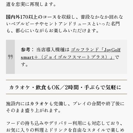
道を忠実に再現します。
国内外170以上のコース
を収録し、普段なかなか回れな
いペブルビーチやセントアンドリュースといった名門
も、都心にいながらお楽しみいただけます。
参考：
当店導入機種は
ゴルフランド「JoyGolf
smart+（ジョイゴルフスマートプラス）」
で
す。
カラオケ・飲食もOK／2時間・手ぶらで気軽に
施設内には
カラオケ
も完備し、プレイの合間や終了後に
そのまま盛り上がれます。
フードの持ち込みやデリバリー利用にも対応しており、
お気に入りの料理とドリンクを自由なスタイルで楽しめ