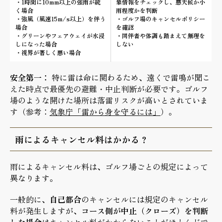
・1時間に10mm以上の強雨が続
象情報をチェックし、悪天候か小
く場合
雨程度かを判断
・強風（風速15m/s以上）を伴う
・ゴルフ場のキャンセルポリシー
場合
を確認
・グリーンやフェアウェイが水浸
・同伴者や体調も踏まえて無理を
しになった場合
しない
・視界が著しく悪い場合
安全第一：
特に雷は命に関わるため、遠くで雷鳴が聞こ
えた時点で最優先の避難・中止判断が必要です。ゴルフ
場のような開けた場所は落雷リスクが高いとされていま
す（参考：
気象庁「雷から身を守るには」
）。
雨によるキャンセル料はかかる？
雨によるキャンセル料は、ゴルフ場ごとの規定によって
異なります。
一般的に、
自己都合
のキャンセルには規定のキャンセル
料が発生しますが、
コース側が中止（クローズ）を判断
した場合
はキャンセル料がかからないことがほとんどで