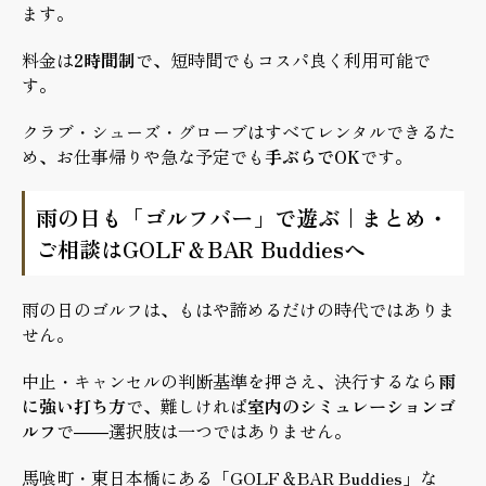
ます。
料金は
2時間制
で、短時間でもコスパ良く利用可能で
す。
クラブ・シューズ・グローブはすべてレンタルできるた
め、お仕事帰りや急な予定でも
手ぶらでOK
です。
雨の日も「ゴルフバー」で遊ぶ｜まとめ・
ご相談はGOLF＆BAR Buddiesへ
雨の日のゴルフは、もはや諦めるだけの時代ではありま
せん。
中止・キャンセルの判断基準を押さえ、決行するなら
雨
に強い打ち方
で、難しければ
室内のシミュレーションゴ
ルフ
で——選択肢は一つではありません。
馬喰町・東日本橋にある「GOLF＆BAR Buddies」な