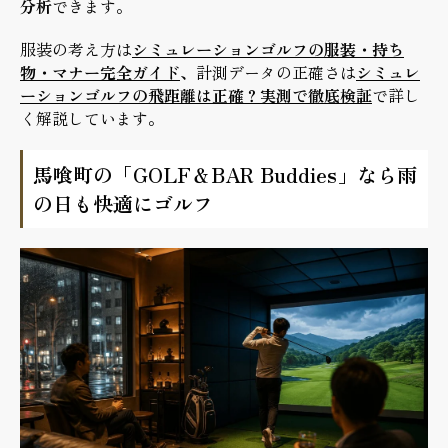
分析
できます。
服装の考え方は
シミュレーションゴルフの服装・持ち
物・マナー完全ガイド
、計測データの正確さは
シミュレ
ーションゴルフの飛距離は正確？実測で徹底検証
で詳し
く解説しています。
馬喰町の「GOLF＆BAR Buddies」なら雨
の日も快適にゴルフ