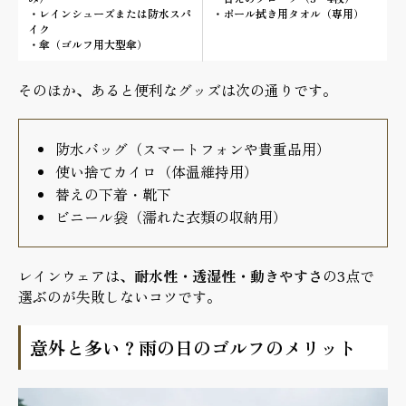
・レインシューズまたは防水スパ
・ボール拭き用タオル（専用）
イク
・傘（ゴルフ用大型傘）
そのほか、あると便利なグッズは次の通りです。
防水バッグ（スマートフォンや貴重品用）
使い捨てカイロ（体温維持用）
替えの下着・靴下
ビニール袋（濡れた衣類の収納用）
レインウェアは、
耐水性・透湿性・動きやすさ
の3点で
選ぶのが失敗しないコツです。
意外と多い？雨の日のゴルフのメリット