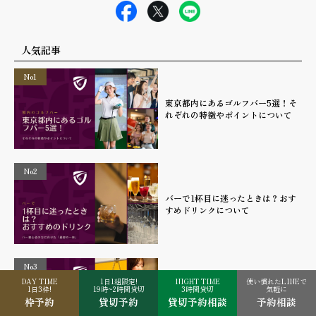
人気記事
No1
東京都内にあるゴルフバー5選！そ
れぞれの特徴やポイントについて
No2
バーで1杯目に迷ったときは？おす
すめドリンクについて
No3
DAY TIME
1日1組限定!
NIGHT TIME
使い慣れたLINEで
バーで初めての一人飲みについて！
1日3枠!
19時~2時間貸切
3時間貸切
気軽に
恥ずかしくないオーダー方法や知っ
枠予約
貸切予約
貸切予約相談
予約相談
ておきたいマナー