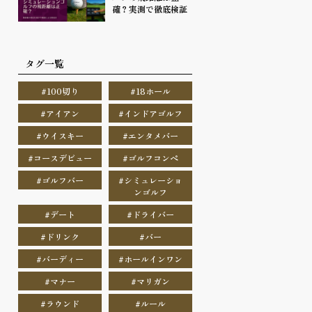
確？実測で徹底検証
タグ一覧
#100切り
#18ホール
#アイアン
#インドアゴルフ
#ウイスキー
#エンタメバー
#コースデビュー
#ゴルフコンペ
#ゴルフバー
#シミュレーショ
ンゴルフ
#デート
#ドライバー
#ドリンク
#バー
#バーディー
#ホールインワン
#マナー
#マリガン
#ラウンド
#ルール