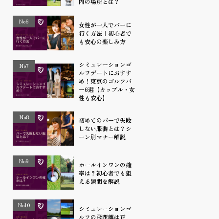
内の場所とは？
No6
女性が一人でバーに
行く方法｜初心者で
も安心の楽しみ方
シミュレーションゴ
No7
ルフデートにおすす
め！東京のゴルフバ
ー6選【カップル・女
性も安心】
No8
初めてのバーで失敗
しない服装とは？シ
ーン別マナー解説
No9
ホールインワンの確
率は？初心者でも狙
える瞬間を解説
No10
シミュレーションゴ
ルフの飛距離は正