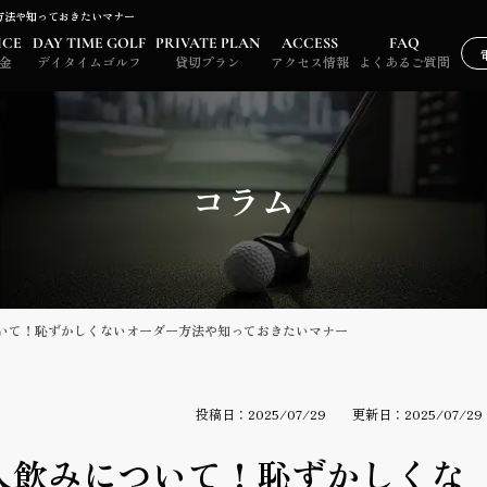
方法や知っておきたいマナー
ICE
DAY TIME GOLF
PRIVATE PLAN
ACCESS
FAQ
金
デイタイムゴルフ
貸切プラン
アクセス情報
よくあるご質問
コラム
いて！恥ずかしくないオーダー方法や知っておきたいマナー
投稿日：2025/07/29
更新日：2025/07/29
人飲みについて！恥ずかしくな