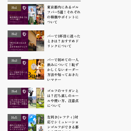
東京都内にあるゴル
No1
フバー5選！それぞれ
の特徴やポイントに
ついて
No2
バーで1杯目に迷った
ときは？おすすめド
リンクについて
バーで初めての一人
No3
飲みについて！恥ず
かしくないオーダー
方法や知っておきた
いマナー
ゴルフのマリガンと
No4
は？打ち直しのルー
ルや使い方、注意点
について
左利き(レフティ)対
No5
応でシミュレーショ
ンゴルフができる都