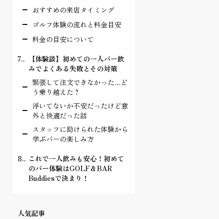
おすすめの来店タイミング
ゴルフ体験の流れと料金目安
料金の目安について
7.
【体験談】初めての一人バー飲
みでよくある失敗とその対策
緊張して注文できなかった…ど
う乗り越えた？
浮いてないか不安だったけど意
外と快適だった話
スタッフに助けられた体験から
学ぶバーの楽しみ方
8.
これで一人飲みも安心！初めて
のバー体験はGOLF＆BAR
Buddiesで決まり！
人気記事