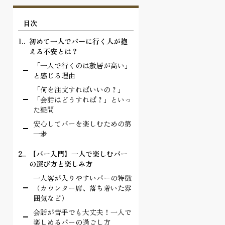
目次
1.
初めて一人でバーに行く人が抱
える不安とは？
「一人で行くのは敷居が高い」
と感じる理由
「何を注文すればいいの？」
「会話はどうすれば？」といっ
た疑問
安心してバーを楽しむための第
一歩
2.
【バー入門】一人で楽しむバー
の選び方と楽しみ方
一人客が入りやすいバーの特徴
（カウンター席、落ち着いた雰
囲気など）
会話が苦手でも大丈夫！一人で
楽しめるバーの過ごし方